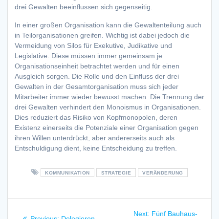
drei Gewalten beeinflussen sich gegenseitig.
In einer großen Organisation kann die Gewaltenteilung auch
in Teilorganisationen greifen. Wichtig ist dabei jedoch die
Vermeidung von Silos für Exekutive, Judikative und
Legislative. Diese müssen immer gemeinsam je
Organisationseinheit betrachtet werden und für einen
Ausgleich sorgen. Die Rolle und den Einfluss der drei
Gewalten in der Gesamtorganisation muss sich jeder
Mitarbeiter immer wieder bewusst machen. Die Trennung der
drei Gewalten verhindert den Monoismus in Organisationen.
Dies reduziert das Risiko von Kopfmonopolen, deren
Existenz einerseits die Potenziale einer Organisation gegen
ihren Willen unterdrückt, aber andererseits auch als
Entschuldigung dient, keine Entscheidung zu treffen.
KOMMUNIKATION
STRATEGIE
VERÄNDERUNG
Beitragsnavigation
Next
Next:
Fünf Bauhaus-
Previous
Previous:
Delegieren –