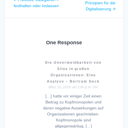
post:
Prinzipien für die
post:
festhalten oder loslassen
Digitalisierung
One Response
Die Unvermeidbarkeit von
Silos in großen
Organisationen: Eine
Analyse – Bertram Geck
März 10, 2024 um 2:40 p.m. Uhr
[…] hatte vor einiger Zeit einen
Beitrag zu Kopfmonopolen und
deren negative Auswirkungen auf
Organisationen geschrieben.
Kopfmonopole sind
allgegenwärtiug. […]