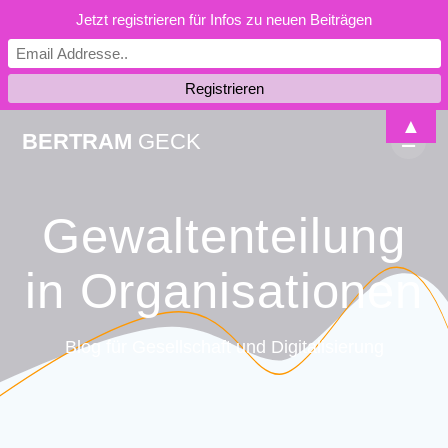
Jetzt registrieren für Infos zu neuen Beiträgen
Skip
▲
BERTRAM
GECK
to
content
Gewaltenteilung
in Organisationen
Blog für Gesellschaft und Digitalisierung