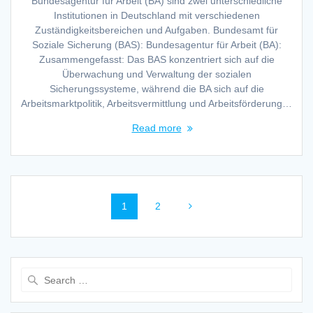
Bundesagentur für Arbeit (BA) sind zwei unterschiedliche
Institutionen in Deutschland mit verschiedenen
Zuständigkeitsbereichen und Aufgaben. Bundesamt für
Soziale Sicherung (BAS): Bundesagentur für Arbeit (BA):
Zusammengefasst: Das BAS konzentriert sich auf die
Überwachung und Verwaltung der sozialen
Sicherungssysteme, während die BA sich auf die
Arbeitsmarktpolitik, Arbeitsvermittlung und Arbeitsförderung…
Read more
Posts
Page
Page
1
2
navigation
Search
for: