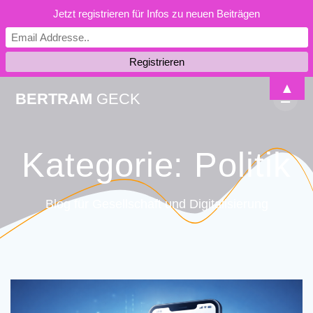
Jetzt registrieren für Infos zu neuen Beiträgen
Skip
▲
BERTRAM
GECK
to
content
Kategorie:
Politik
Blog für Gesellschaft und Digitalisierung