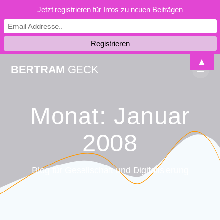
Jetzt registrieren für Infos zu neuen Beiträgen
Skip
▲
BERTRAM
GECK
to
content
Monat:
Januar
2008
Blog für Gesellschaft und Digitalisierung