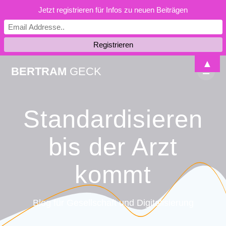
Jetzt registrieren für Infos zu neuen Beiträgen
Skip
▲
BERTRAM
GECK
to
content
Standardisieren
bis der Arzt
kommt
Blog für Gesellschaft und Digitalisierung