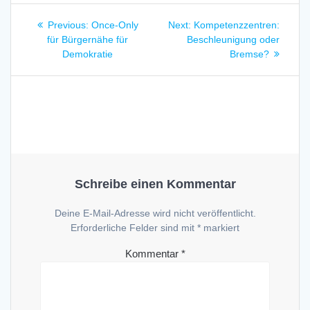
Beitragsnavigation
Previous
Next
Previous:
Once-Only
Next:
Kompetenzzentren:
post:
post:
für Bürgernähe für
Beschleunigung oder
Demokratie
Bremse?
Schreibe einen Kommentar
Deine E-Mail-Adresse wird nicht veröffentlicht.
Erforderliche Felder sind mit
*
markiert
Kommentar
*