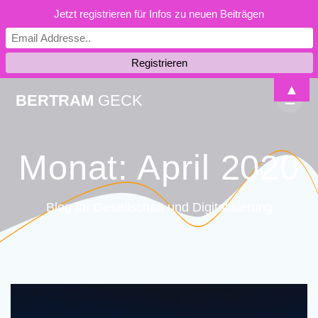
Jetzt registrieren für Infos zu neuen Beiträgen
Skip
▲
BERTRAM
GECK
to
content
Monat:
April 2020
Blog für Gesellschaft und Digitalisierung