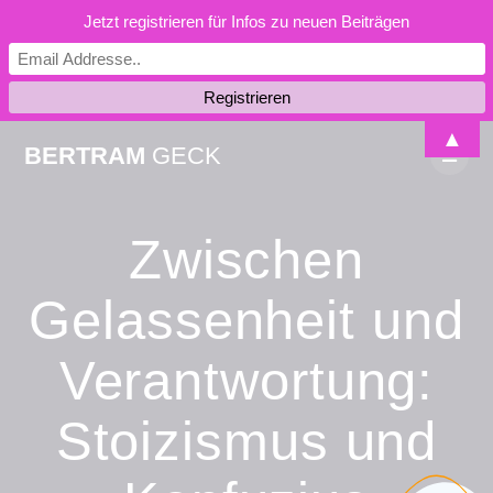
Jetzt registrieren für Infos zu neuen Beiträgen
Skip
▲
BERTRAM
GECK
to
content
Zwischen
Gelassenheit und
Verantwortung:
Stoizismus und