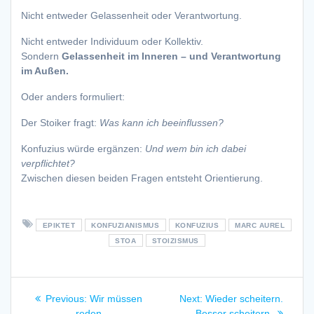
Nicht entweder Gelassenheit oder Verantwortung.
Nicht entweder Individuum oder Kollektiv.
Sondern
Gelassenheit im Inneren – und Verantwortung
im Außen.
Oder anders formuliert:
Der Stoiker fragt:
Was kann ich beeinflussen?
Konfuzius würde ergänzen:
Und wem bin ich dabei
verpflichtet?
Zwischen diesen beiden Fragen entsteht Orientierung.
EPIKTET
KONFUZIANISMUS
KONFUZIUS
MARC AUREL
STOA
STOIZISMUS
Beitragsnavigation
Previous
Next
Previous:
Wir müssen
Next:
Wieder scheitern.
post:
post:
reden
Besser scheitern.