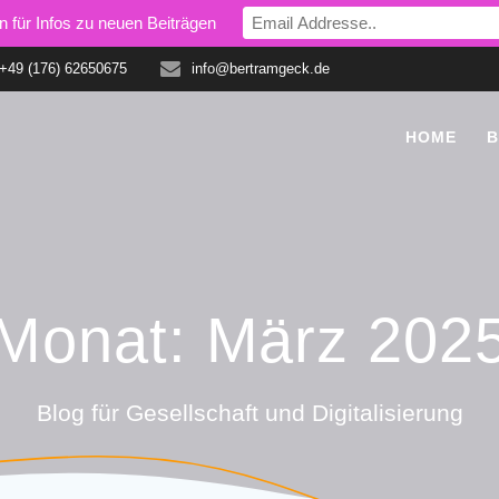
en für Infos zu neuen Beiträgen
+49 (176) 62650675
info@bertramgeck.de
HOME
Monat:
März 202
Blog für Gesellschaft und Digitalisierung