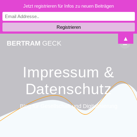
Jetzt registrieren für Infos zu neuen Beiträgen
Skip
▲
BERTRAM
GECK
to
content
Impressum &
Datenschutz
Blog für Gesellschaft und Digitalisierung