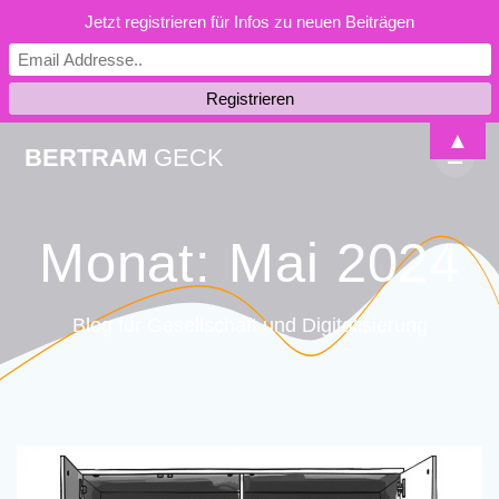
Jetzt registrieren für Infos zu neuen Beiträgen
Skip
▲
BERTRAM
GECK
to
content
Monat:
Mai 2024
Blog für Gesellschaft und Digitalisierung