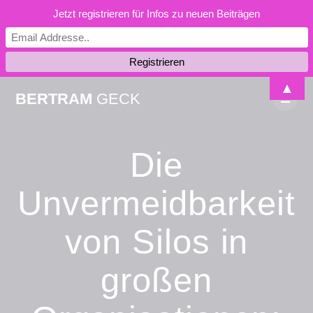
Jetzt registrieren für Infos zu neuen Beiträgen
Skip
▲
BERTRAM
GECK
to
content
Die
Unvermeidbarkeit
von Silos in
großen