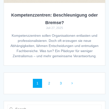
Kompetenzzentren: Beschleunigung oder
Bremse?
Juli 27, 2025
Kompetenzzentren sollen Organisationen entlasten und
professionalisieren. Doch oft erzeugen sie neue
Abhängigkeiten, lähmen Entscheidungen und entmutigen
Fachbereiche. Was tun? Ein Plädoyer für weniger
Zentralismus – und mehr gemeinsame Verantwortung.
Posts
Page
Page
Page
1
2
3
navigation
Search