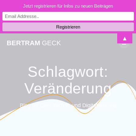
Jetzt registrieren für Infos zu neuen Beiträgen
Skip
▲
BERTRAM
GECK
to
content
Schlagwort:
Veränderung
Blog für Gesellschaft und Digitalisierung