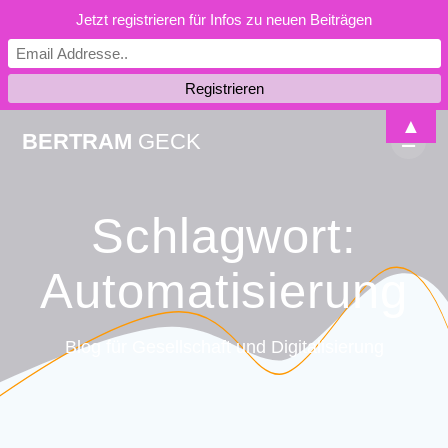
Jetzt registrieren für Infos zu neuen Beiträgen
Skip
▲
BERTRAM
GECK
to
content
Schlagwort:
Automatisierung
Blog für Gesellschaft und Digitalisierung