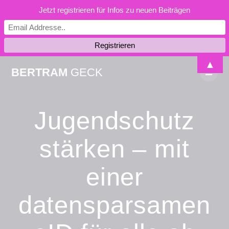
Jetzt registrieren für Infos zu neuen Beiträgen
Skip
▲
BERTRAM
GECK
to
content
Jugendschutz
stärken – mit
einer
datensparsamen