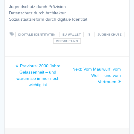
Jugendschutz durch Präzision.
Datenschutz durch Architektur.
Sozialstaatsreform durch digitale Identität.
DIGITALE IDENTITÄTEN
EU-WALLET
IT
JUGENSCHUTZ
VERWALTUNG
Beitragsnavigation
Previous
Previous:
2000 Jahre
Next
Next:
Vom Maulwurf, vom
post:
Gelassenheit – und
post:
Wolf – und vom
warum sie immer noch
Vertrauen
wichtig ist