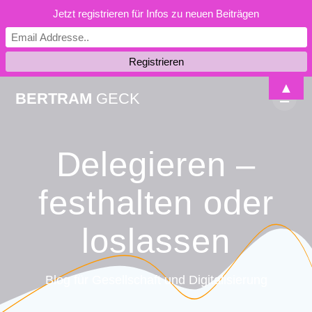
Jetzt registrieren für Infos zu neuen Beiträgen
Skip
▲
BERTRAM
GECK
to
content
Delegieren –
festhalten oder
loslassen
Blog für Gesellschaft und Digitalisierung