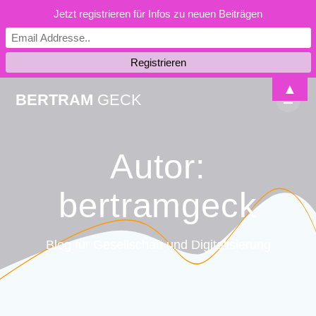
Jetzt registrieren für Infos zu neuen Beiträgen
Skip
▲
BERTRAM
GECK
to
content
Autor:
bertramgeck
Blog für Gesellschaft und Digitalisierung