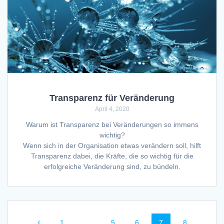
Transparenz für Veränderung
April 4, 2020
Warum ist Transparenz bei Veränderungen so immens
wichtig?
Wenn sich in der Organisation etwas verändern soll, hilft
Transparenz dabei, die Kräfte, die so wichtig für die
erfolgreiche Veränderung sind, zu bündeln.
Posts
Page
Page
Page
Page
Page
1
…
5
6
7
8