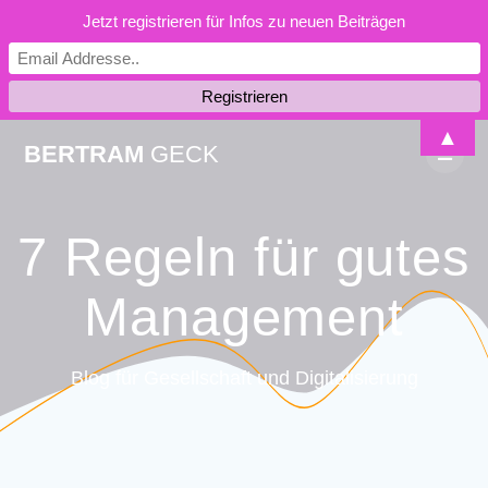
Jetzt registrieren für Infos zu neuen Beiträgen
Skip
▲
BERTRAM
GECK
to
content
7 Regeln für gutes
Management
Blog für Gesellschaft und Digitalisierung