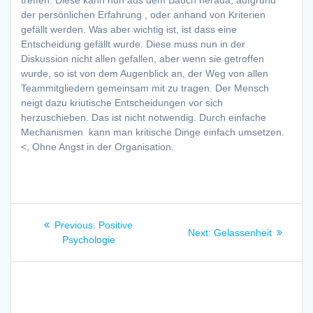
treffen. Diese kann nun aus dem Bauch heraua, aufgrund
der persönlichen Erfahrung , oder anhand von Kriterien
gefällt werden. Was aber wichtig ist, ist dass eine
Entscheidung gefällt wurde. Diese muss nun in der
Diskussion nicht allen gefallen, aber wenn sie getroffen
wurde, so ist von dem Augenblick an, der Weg von allen
Teammitgliedern gemeinsam mit zu tragen. Der Mensch
neigt dazu kriutische Entscheidungen vor sich
herzuschieben. Das ist nicht notwendig. Durch einfache
Mechanismen kann man kritische Dinge einfach umsetzen.
<, Ohne Angst in der Organisation.
Beitragsnavigation
Previous
Previous:
Positive
Next
Next:
Gelassenheit
post:
Psychologie
post: