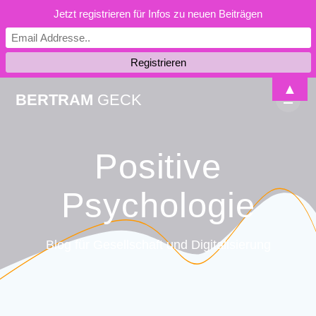
Jetzt registrieren für Infos zu neuen Beiträgen
Skip
▲
BERTRAM
GECK
to
content
Positive
Psychologie
Blog für Gesellschaft und Digitalisierung