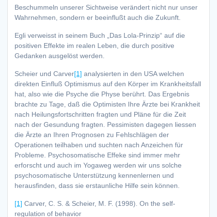
Beschummeln unserer Sichtweise verändert nicht nur unser
Wahrnehmen, sondern er beeinflußt auch die Zukunft.
Egli verweisst in seinem Buch „Das Lola-Prinzip“ auf die
positiven Effekte im realen Leben, die durch positive
Gedanken ausgelöst werden.
Scheier und Carver
[1]
analysierten in den USA welchen
direkten Einfluß Optimismus auf den Körper im Krankheitsfall
hat, also wie die Psyche die Physe berührt. Das Ergebnis
brachte zu Tage, daß die Optimisten Ihre Ärzte bei Krankheit
nach Heilungsfortschritten fragten und Pläne für die Zeit
nach der Gesundung fragten. Pessimisten dagegen liessen
die Ärzte an Ihren Prognosen zu Fehlschlägen der
Operationen teilhaben und suchten nach Anzeichen für
Probleme. Psychosomatische Effeke sind immer mehr
erforscht und auch im Yogaweg werden wir uns solche
psychosomatische Unterstützung kennenlernen und
herausfinden, dass sie erstaunliche Hilfe sein können.
[1]
Carver, C. S. & Scheier, M. F. (1998). On the self-
regulation of behavior