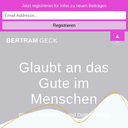
Jetzt registrieren für Infos zu neuen Beiträgen
Skip
▲
BERTRAM
GECK
to
content
Glaubt an das
Gute im
Menschen
Blog für Gesellschaft und Digitalisierung