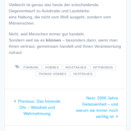
Vielleicht ist genau das heute der entscheidende
Gegenentwurf zu Autokratie und Lautstärke:
eine Haltung, die nicht vom Wolf ausgeht, sondern vom
Mitmenschen.
Nicht, weil Menschen immer gut handeln.
Sondern weil sie es
können
– besonders dann, wenn man
ihnen vertraut, gemeinsam handelt und ihnen Verantwortung
zutraut.
FÜHRUNG
HOBBES
MISSTRAUEN
OPTIMISMUS
THOMAS HOBBES
VERTRAUEN
Beitragsnavigation
Next
Next:
2000 Jahre
Previous
Previous:
Das hörende
post:
Gelassenheit – und
post:
Ohr – Weisheit und
warum sie immer noch
Wahrnehmung
wichtig ist