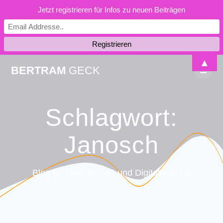
Jetzt registrieren für Infos zu neuen Beiträgen
Skip
▲
BERTRAM
GECK
to
content
Schlagwort:
Janosch
Blog für Gesellschaft und Digitalisierung