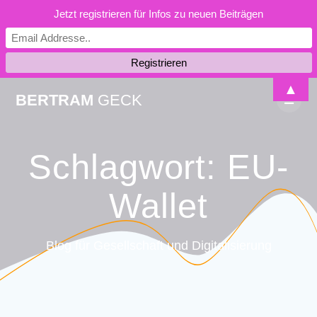
Jetzt registrieren für Infos zu neuen Beiträgen
Skip
▲
BERTRAM
GECK
to
content
Schlagwort:
EU-
Wallet
Blog für Gesellschaft und Digitalisierung